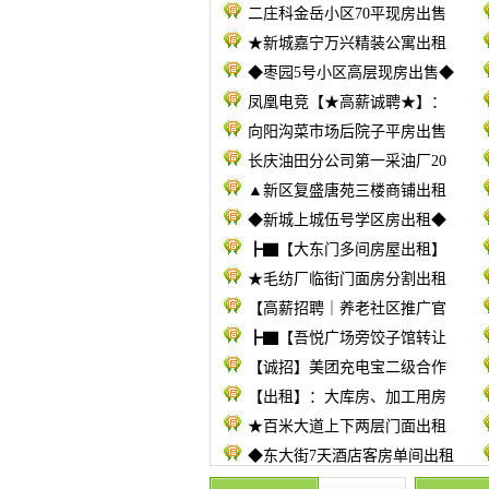
二庄科金岳小区70平现房出售
★新城嘉宁万兴精装公寓出租
◆枣园5号小区高层现房出售◆
凤凰电竞【★高薪诚聘★】：
向阳沟菜市场后院子平房出售
长庆油田分公司第一采油厂20
▲新区复盛唐苑三楼商铺出租
◆新城上城伍号学区房出租◆
┣▇【大东门多间房屋出租】
★毛纺厂临街门面房分割出租
【高薪招聘｜养老社区推广官
┣▇【吾悦广场旁饺子馆转让
【诚招】美团充电宝二级合作
【出租】：大库房、加工用房
★百米大道上下两层门面出租
◆东大街7天酒店客房单间出租