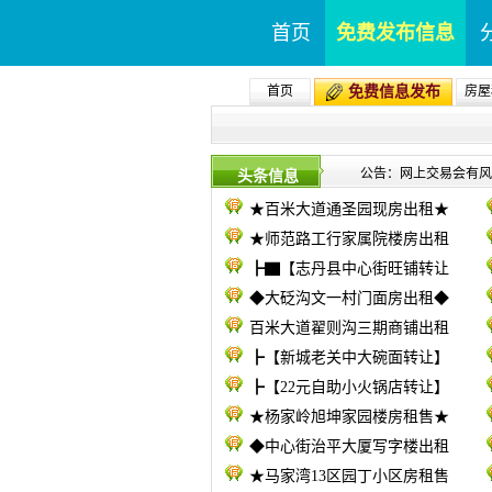
首页
免费发布信息
首页
免费信息发布
房屋
公告：网上交易会有风险
头条信息
★百米大道通圣园现房出租★
★师范路工行家属院楼房出租
┣▇【志丹县中心街旺铺转让
◆大砭沟文一村门面房出租◆
百米大道翟则沟三期商铺出租
┣【新城老关中大碗面转让】
┣【22元自助小火锅店转让】
★杨家岭旭坤家园楼房租售★
◆中心街治平大厦写字楼出租
★马家湾13区园丁小区房租售