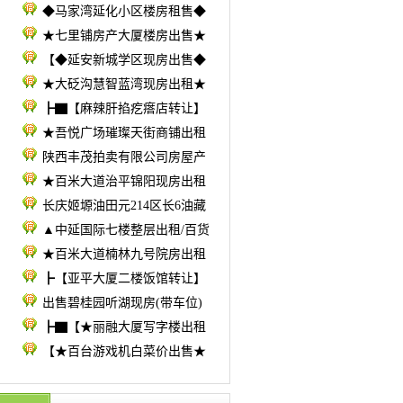
◆马家湾延化小区楼房租售◆
★七里铺房产大厦楼房出售★
【◆延安新城学区现房出售◆
★大砭沟慧智蓝湾现房出租★
┣▇【麻辣肝掐疙瘩店转让】
★吾悦广场璀璨天街商铺出租
陕西丰茂拍卖有限公司房屋产
★百米大道治平锦阳现房出租
长庆姬塬油田元214区长6油藏
▲中延国际七楼整层出租/百货
★百米大道楠林九号院房出租
┣【亚平大厦二楼饭馆转让】
出售碧桂园听湖现房(带车位)
┣▇【★丽融大厦写字楼出租
【★百台游戏机白菜价出售★