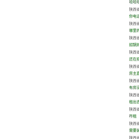
哈哈
陕西省
你电
陕西省
哪里
陕西省
招锅炉
陕西省
还在
陕西省
房主直
陕西省
有房
陕西省
租出
陕西省
咋租
陕西省
需要
陕西省