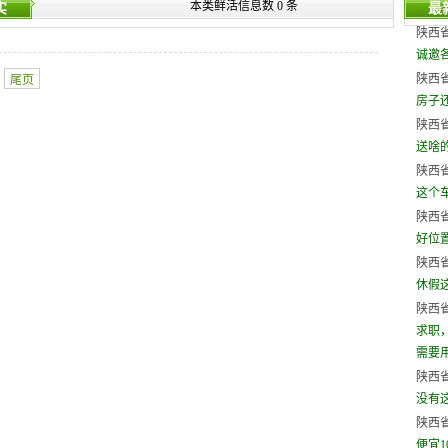
本类鲜活信息数 0 条
实
最
陕西省
诚邀
陕西省
尾页
房子
陕西省
送啥
陕西省
这个
陕西省
好位
陕西省
休假
陕西省
求职
需要用人
陕西省
没有
陕西省
便宜1