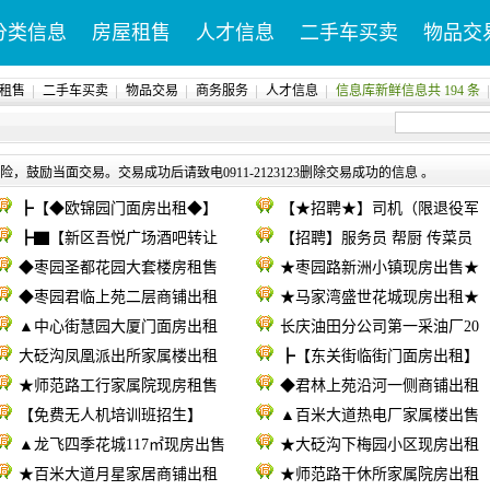
分类信息
房屋租售
人才信息
二手车买卖
物品交
租售
二手车买卖
物品交易
商务服务
人才信息
信息库新鲜信息共 194 条
，鼓励当面交易。交易成功后请致电0911-2123123删除交易成功的信息 。
┣【◆欧锦园门面房出租◆】
【★招聘★】司机（限退役军
┣▇【新区吾悦广场酒吧转让
【招聘】服务员 帮厨 传菜员
◆枣园圣都花园大套楼房租售
★枣园路新洲小镇现房出售★
◆枣园君临上苑二层商铺出租
★马家湾盛世花城现房出租★
▲中心街慧园大厦门面房出租
长庆油田分公司第一采油厂20
大砭沟凤凰派出所家属楼出租
┣【东关街临街门面房出租】
★师范路工行家属院现房租售
◆君林上苑沿河一侧商铺出租
【免费无人机培训班招生】
▲百米大道热电厂家属楼出售
▲龙飞四季花城117㎡现房出售
★大砭沟下梅园小区现房出租
★百米大道月星家居商铺出租
★师范路干休所家属院房出租