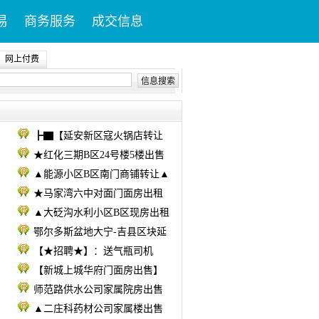
易
商务服务
成交信息
网上付费
信息搜索
┣▇【延安新区寇火锅店转让
★红化三期B区24号楼5楼出售
▲能源小区B区南门商铺转让▲
★马家湾六中对面门面房出租
▲大砭沟水利小区B区现房出租
鄂尔多斯盆地大宁-吉县区块延
【★招聘★】：送气瓶司机
【新城上城华府门面房出售】
师范路供水公司家属院房出售
▲二庄科药材公司家属楼出售