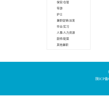
保安/仓管
导游
护士
兼职促销/派发
毕业/实习
人事/人力资源
厨师/配菜
其他兼职
陕ICP备