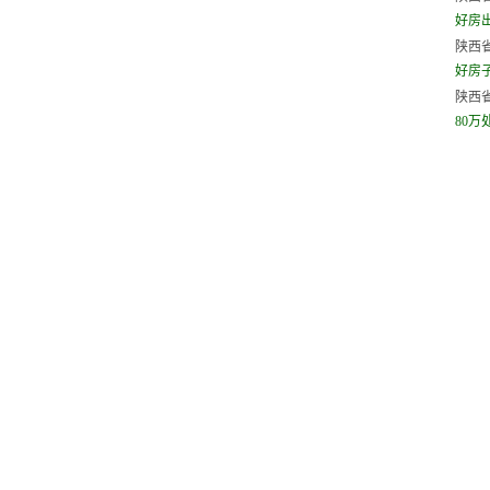
好房出租
陕西省
好房
陕西省
80万