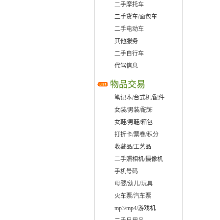
二手摩托车
二手货车/面包车
二手电动车
其他服务
二手自行车
代驾信息
物品交易
笔记本/台式机/配件
女装/男装/配饰
女鞋/男鞋/箱包
打折卡/票卷/积分
收藏品/工艺品
二手照相机/摄像机
手机号码
母婴/幼儿/玩具
火车票/汽车票
mp3/mp4/游戏机