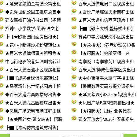
▲延安领航铂金精装公寓出租
百米大道供电局二区现房出租
◆凯泽世纪公园工抵房急售◆
▲吾悦广场璀璨天街商铺出租
延安嘉盛石油机械公司【招聘
▲百米大道电信西区现房出租
招聘：小学数学/英语/语文老
┣▇【碾庄大桥 整栋楼出租】
┣【★欧锦园门面房出租★】
育英中学旁延安绽小区房出售
▲花小小新疆炒米粉店转让▲
【★急招★】:养老护理员10名
★百米大道律师事务所租售★
【★招聘★】会所厨师一名
中心街电影院巷烟酒副食转让
南寨贬（南寨雅苑）现房出租
▲百米大道石油小区现房租售
百米大道/博成仕佳学区房出租
┣▇【成熟台球俱乐部转让】
★中心街治平大厦写字楼出租
★马家湾红化世纪花园房出租
【暑期数理英高效提分课招生
◆百米大道龙昌园楼房出售◆
★延大莘园小区350㎡现房出租
★百米大道龙昌园楼房出售★
★凤凰广场B座5楼商铺出租★
◆凤凰广场荣利市场旺铺出租
【★招聘★】出纳 业务代表
【★美团外卖-延安站★】招聘
延安开放大学2026年春季招生
┣▇【青砖仿古建筑材料售】