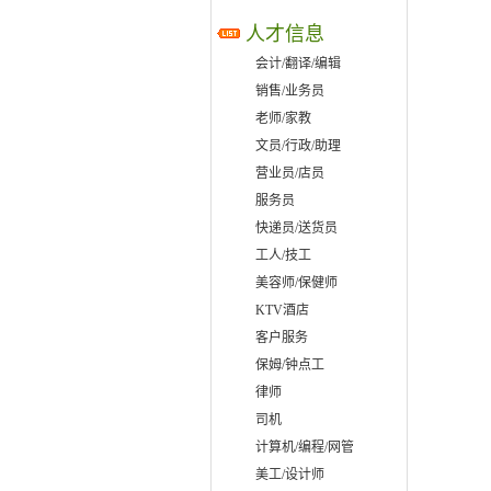
人才信息
会计/翻译/编辑
销售/业务员
老师/家教
文员/行政/助理
营业员/店员
服务员
快递员/送货员
工人/技工
美容师/保健师
KTV酒店
客户服务
保姆/钟点工
律师
司机
计算机/编程/网管
美工/设计师