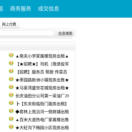
易
商务服务
成交信息
网上付费
信息搜索
▲南关小学家属楼现房出租▲
【★招聘★】司机（限退役军
【招聘】服务员 帮厨 传菜员
★枣园路新洲小镇现房出售★
★马家湾盛世花城现房出租★
长庆油田分公司第一采油厂20
┣【东关街临街门面房出租】
◆君林上苑沿河一侧商铺出租
▲百米大道热电厂家属楼出售
售
★大砭沟下梅园小区现房出租