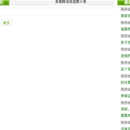
本类鲜活信息数 0 条
机
最
陕西省
我家
陕西省
尾页
诚邀
陕西省
房子
陕西省
送啥
陕西省
这个
陕西省
好位
陕西省
休假
陕西省
求职
需要用人
陕西省
没有