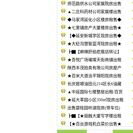
师范路供水公司家属院房出售
▲二庄科药材公司家属楼出售
◆马家湾延化小区楼房租售◆
★七里铺房产大厦楼房出售★
【◆延安新城学区现房出售◆
★大砭沟慧智蓝湾现房出租★
┣▇【麻辣肝掐疙瘩店转让】
★吾悦广场璀璨天街商铺出租
陕西丰茂拍卖有限公司房屋产
★百米大道治平锦阳现房出租
长庆姬塬油田元214区长6油藏
▲中延国际七楼整层出租/百货
★延大莘园小区350㎡现房出租
出售碧桂园听湖现房(带车位)
┣▇【★丽融大厦写字楼出租
【★百台游戏机白菜价出售★