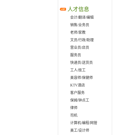
人才信息
会计/翻译/编辑
销售/业务员
老师/家教
文员/行政/助理
营业员/店员
服务员
快递员/送货员
工人/技工
美容师/保健师
KTV酒店
客户服务
保姆/钟点工
律师
司机
计算机/编程/网管
美工/设计师