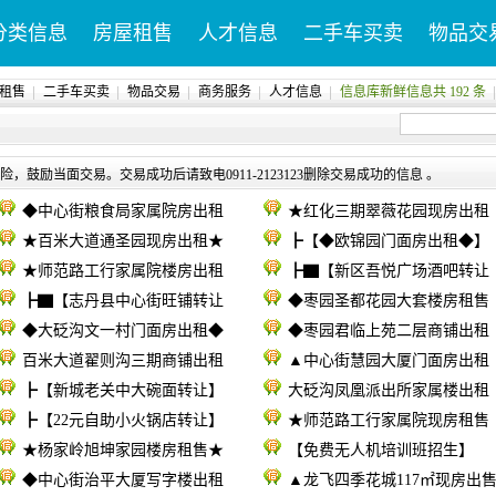
分类信息
房屋租售
人才信息
二手车买卖
物品交
租售
二手车买卖
物品交易
商务服务
人才信息
信息库新鲜信息共 192 条
，鼓励当面交易。交易成功后请致电0911-2123123删除交易成功的信息 。
◆中心街粮食局家属院房出租
★红化三期翠薇花园现房出租
★百米大道通圣园现房出租★
┣【◆欧锦园门面房出租◆】
★师范路工行家属院楼房出租
┣▇【新区吾悦广场酒吧转让
┣▇【志丹县中心街旺铺转让
◆枣园圣都花园大套楼房租售
◆大砭沟文一村门面房出租◆
◆枣园君临上苑二层商铺出租
百米大道翟则沟三期商铺出租
▲中心街慧园大厦门面房出租
┣【新城老关中大碗面转让】
大砭沟凤凰派出所家属楼出租
┣【22元自助小火锅店转让】
★师范路工行家属院现房租售
★杨家岭旭坤家园楼房租售★
【免费无人机培训班招生】
◆中心街治平大厦写字楼出租
▲龙飞四季花城117㎡现房出