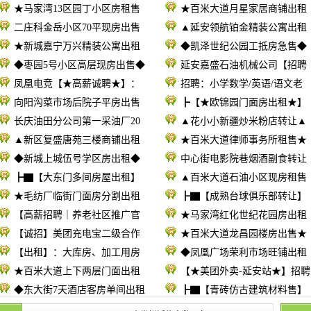
★马家湾13区园丁小区房租售
★百米大道月星家居商铺出租
二庄科金岳小区70平现房出售
▲延安领航铂金精装公寓出租
★新城嘉宁万兴精装公寓出租
◆凯泽世纪公园工抵房急售◆
◆枣园5号小区高层现房出售◆
延安嘉盛石油机械公司【招聘
凤凰电竞【★高薪诚聘★】：
招聘：小学数学/英语/语文老
向阳沟菜市场后院子平房出售
┣【★欧锦园门面房出租★】
长庆油田分公司第一采油厂20
▲花小小新疆炒米粉店转让▲
▲新区复盛唐苑三楼商铺出租
★百米大道律师事务所租售★
◆新城上城伍号学区房出租◆
中心街电影院巷烟酒副食转让
┣▇【大东门多间房屋出租】
▲百米大道石油小区现房租售
★毛纺厂临街门面房分割出租
┣▇【成熟台球俱乐部转让】
【高薪招聘｜养老社区推广官
★马家湾红化世纪花园房出租
【诚招】美团充电宝二级合作
★百米大道龙昌园楼房出售★
【出租】：大库房、加工用房
◆凤凰广场荣利市场旺铺出租
★百米大道上下两层门面出租
【★美团外卖-延安站★】招聘
◆东大街7天酒店客房单间出租
┣▇【青砖仿古建筑材料售】