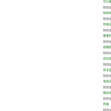
可以
陕西省
哈哈
陕西省
你电
陕西省
哪里
陕西省
招锅炉
陕西省
还在
陕西省
房主直
陕西省
有房
陕西省
租出
陕西省
咋租
陕西省