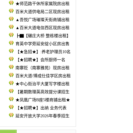
★师范路干休所家属院房出租
百米大道供电局二区现房出租
▲吾悦广场璀璨天街商铺出租
▲百米大道电信西区现房出租
┣▇【碾庄大桥 整栋楼出租】
育英中学旁延安绽小区房出售
【★急招★】:养老护理员10名
【★招聘★】会所厨师一名
南寨贬（南寨雅苑）现房出租
百米大道/博成仕佳学区房出租
★中心街治平大厦写字楼出租
【暑期数理英高效提分课招生
★凤凰广场B座5楼商铺出租★
【★招聘★】出纳 业务代表
延安开放大学2026年春季招生