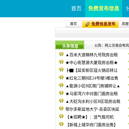
首页
免费发布信息
首页
免费信息发布
房屋
公告：网上交易会有风险
头条信息
▲百米大道楠林九号院房出租
★中心街慧源大厦现房出租★
┣▇【延安新区寇火锅店转让
★红化三期B区24号楼5楼出售
▲能源小区B区南门商铺转让▲
★马家湾六中对面门面房出租
▲大砭沟水利小区B区现房出租
鄂尔多斯盆地大宁-吉县区块延
【★招聘★】：送气瓶司机
【新城上城华府门面房出售】