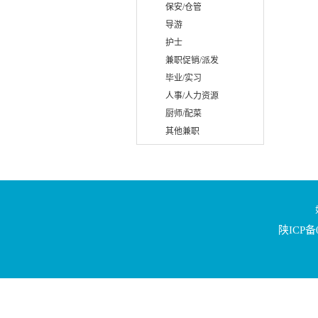
保安/仓管
导游
护士
兼职促销/派发
毕业/实习
人事/人力资源
厨师/配菜
其他兼职
陕ICP备