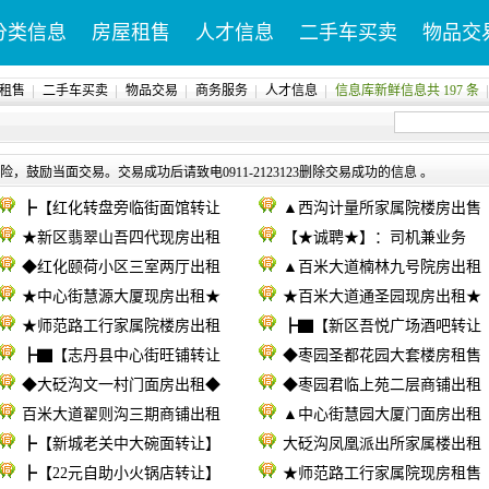
分类信息
房屋租售
人才信息
二手车买卖
物品交
租售
二手车买卖
物品交易
商务服务
人才信息
信息库新鲜信息共 197 条
，鼓励当面交易。交易成功后请致电0911-2123123删除交易成功的信息 。
┣【红化转盘旁临街面馆转让
▲西沟计量所家属院楼房出售
★新区翡翠山吾四代现房出租
【★诚聘★】：司机兼业务
◆红化颐荷小区三室两厅出租
▲百米大道楠林九号院房出租
★中心街慧源大厦现房出租★
★百米大道通圣园现房出租★
★师范路工行家属院楼房出租
┣▇【新区吾悦广场酒吧转让
┣▇【志丹县中心街旺铺转让
◆枣园圣都花园大套楼房租售
◆大砭沟文一村门面房出租◆
◆枣园君临上苑二层商铺出租
百米大道翟则沟三期商铺出租
▲中心街慧园大厦门面房出租
┣【新城老关中大碗面转让】
大砭沟凤凰派出所家属楼出租
┣【22元自助小火锅店转让】
★师范路工行家属院现房租售