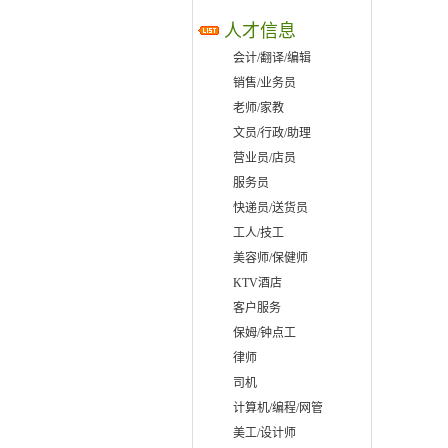
人才信息
会计/翻译/编辑
销售/业务员
老师/家教
文员/行政/助理
营业员/店员
服务员
快递员/送货员
工人/技工
美容师/保健师
KTV酒店
客户服务
保姆/钟点工
律师
司机
计算机/编程/网管
美工/设计师