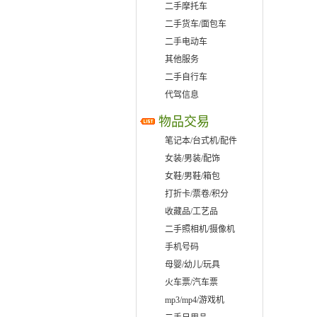
二手摩托车
二手货车/面包车
二手电动车
其他服务
二手自行车
代驾信息
物品交易
笔记本/台式机/配件
女装/男装/配饰
女鞋/男鞋/箱包
打折卡/票卷/积分
收藏品/工艺品
二手照相机/摄像机
手机号码
母婴/幼儿/玩具
火车票/汽车票
mp3/mp4/游戏机