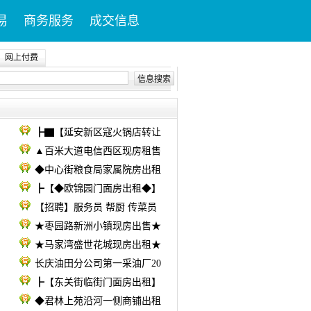
易
商务服务
成交信息
网上付费
信息搜索
┣▇【延安新区寇火锅店转让
▲百米大道电信西区现房租售
◆中心街粮食局家属院房出租
┣【◆欧锦园门面房出租◆】
【招聘】服务员 帮厨 传菜员
★枣园路新洲小镇现房出售★
★马家湾盛世花城现房出租★
长庆油田分公司第一采油厂20
┣【东关街临街门面房出租】
◆君林上苑沿河一侧商铺出租