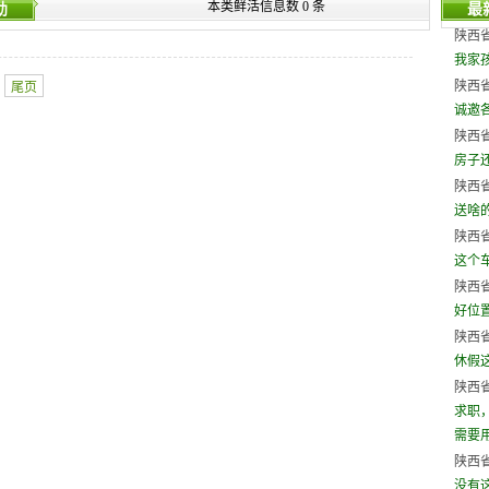
本类鲜活信息数 0 条
幼
最
陕西省
我家
陕西省
尾页
诚邀
陕西省
房子
陕西省
送啥
陕西省
这个
陕西省
好位
陕西省
休假
陕西省
求职
需要用人
陕西省
没有