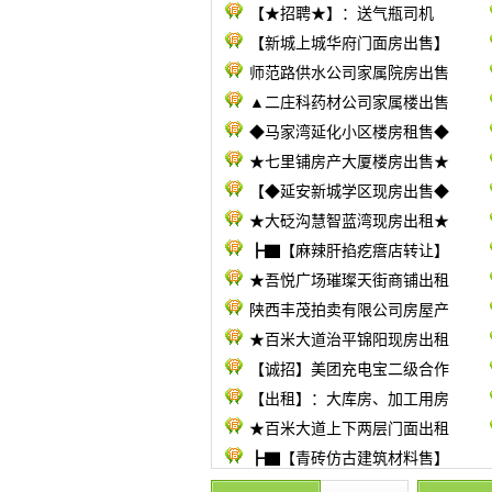
【★招聘★】：送气瓶司机
【新城上城华府门面房出售】
师范路供水公司家属院房出售
▲二庄科药材公司家属楼出售
◆马家湾延化小区楼房租售◆
★七里铺房产大厦楼房出售★
【◆延安新城学区现房出售◆
★大砭沟慧智蓝湾现房出租★
┣▇【麻辣肝掐疙瘩店转让】
★吾悦广场璀璨天街商铺出租
陕西丰茂拍卖有限公司房屋产
★百米大道治平锦阳现房出租
【诚招】美团充电宝二级合作
【出租】：大库房、加工用房
★百米大道上下两层门面出租
┣▇【青砖仿古建筑材料售】