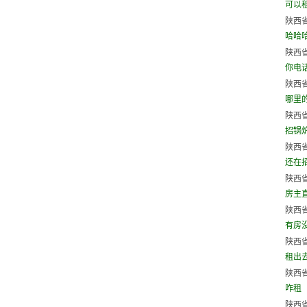
可以
陕西省
哈哈
陕西省
你电
陕西省
哪里
陕西省
招锅炉
陕西省
还在
陕西省
房主直
陕西省
有房
陕西省
租出
陕西省
咋租
陕西省