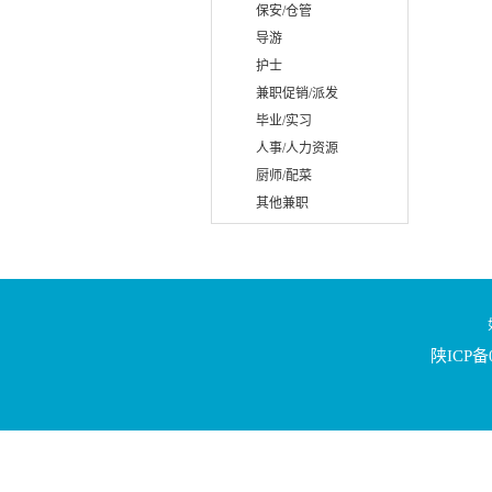
保安/仓管
导游
护士
兼职促销/派发
毕业/实习
人事/人力资源
厨师/配菜
其他兼职
陕ICP备