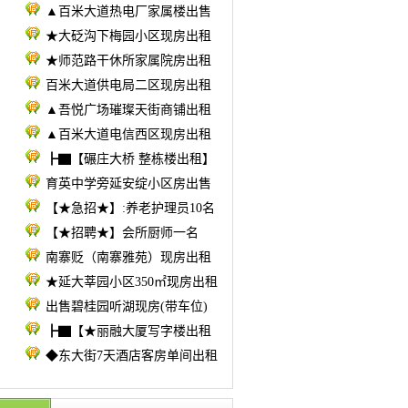
▲百米大道热电厂家属楼出售
★大砭沟下梅园小区现房出租
★师范路干休所家属院房出租
百米大道供电局二区现房出租
▲吾悦广场璀璨天街商铺出租
▲百米大道电信西区现房出租
┣▇【碾庄大桥 整栋楼出租】
育英中学旁延安绽小区房出售
【★急招★】:养老护理员10名
【★招聘★】会所厨师一名
南寨贬（南寨雅苑）现房出租
★延大莘园小区350㎡现房出租
出售碧桂园听湖现房(带车位)
┣▇【★丽融大厦写字楼出租
◆东大街7天酒店客房单间出租