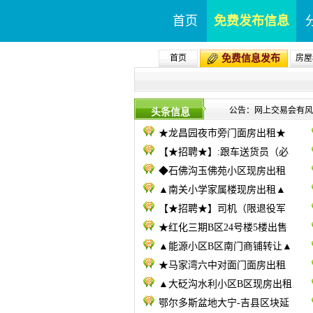
首页
免费发布信息
首页
免费信息发布
房屋
公告：网上交易会有风险
头条信息
★龙昌园夜市旁门面房出租★
【★招聘★】:跟车送货员（必
◆石佛沟玉佛苑小区现房出租
▲南关小学家属楼现房出租▲
【★招聘★】司机（限退役军
★红化三期B区24号楼5楼出售
▲能源小区B区南门商铺转让▲
★马家湾六中对面门面房出租
▲大砭沟水利小区B区现房出租
鄂尔多斯盆地大宁-吉县区块延