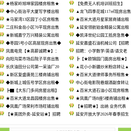
★杨家岭旭坤家园楼房租售★
【免费无人机培训班招生】
◆中心街治平大厦写字楼出租
▲龙飞四季花城117㎡现房出售
★马家湾13区园丁小区房租售
★百米大道月星家居商铺出租
二庄科金岳小区70平现房出售
▲延安领航铂金精装公寓出租
★新城嘉宁万兴精装公寓出租
◆凯泽世纪公园工抵房急售◆
◆枣园5号小区高层现房出售◆
延安嘉盛石油机械公司【招聘
凤凰电竞【★高薪诚聘★】：
招聘：小学数学/英语/语文老
向阳沟菜市场后院子平房出售
┣【★欧锦园门面房出租★】
长庆油田分公司第一采油厂20
▲花小小新疆炒米粉店转让▲
▲新区复盛唐苑三楼商铺出租
★百米大道律师事务所租售★
◆新城上城伍号学区房出租◆
中心街电影院巷烟酒副食转让
┣▇【大东门多间房屋出租】
▲百米大道石油小区现房租售
★百米大道龙昌园楼房出售★
★凤凰广场B座5楼商铺出租★
◆凤凰广场荣利市场旺铺出租
【★招聘★】出纳 业务代表
【★美团外卖-延安站★】招聘
延安开放大学2026年春季招生