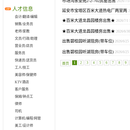
市场沟永圣苑2-2-702房屋出售
2026/7/1
人才信息
延安市宝塔区百米大道热电厂两室两
2
会计/翻译/编辑
★百米大道龙昌园楼房出售★
2026/7/1 
销售/业务员
★百米大道龙昌园楼房出售★
老师/家教
2026/6/30
文员/行政/助理
出售碧桂园听湖现房(带车位)
2026/6/25 
营业员/店员
出售碧桂园听湖现房(带车位)
2026/6/25
服务员
快递员/送货员
1
2
3
4
5
6
7
8
9
首页
工人/技工
美容师/保健师
KTV酒店
客户服务
保姆/钟点工
律师
司机
计算机/编程/网管
美工/设计师