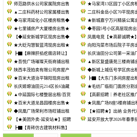
师范路供水公司家属院房出售
★马家湾13区园丁小区房
▲二庄科药材公司家属楼出售
二庄科金岳小区70平现房
◆马家湾延化小区楼房租售◆
★新城嘉宁万兴精装公寓
★七里铺房产大厦楼房出售★
◆枣园5号小区高层现房出
【◆延安新城学区现房出售◆
凤凰电竞【★高薪诚聘★
★大砭沟慧智蓝湾现房出租★
向阳沟菜市场后院子平房
┣▇【麻辣肝掐疙瘩店转让】
长庆油田分公司第一采油厂
★吾悦广场璀璨天街商铺出租
▲新区复盛唐苑三楼商铺
陕西丰茂拍卖有限公司房屋产
◆新城上城伍号学区房出
★百米大道治平锦阳现房出租
┣▇【大东门多间房屋出
长庆姬塬油田元214区长6油藏
★毛纺厂临街门面房分割
▲中延国际七楼整层出租/百货
【高薪招聘｜养老社区推
★百米大道龙昌园楼房出售★
★凤凰广场B座5楼商铺出
◆凤凰广场荣利市场旺铺出租
【★招聘★】出纳 业务代
【★美团外卖-延安站★】招聘
延安开放大学2026年春季
┣▇【青砖仿古建筑材料售】