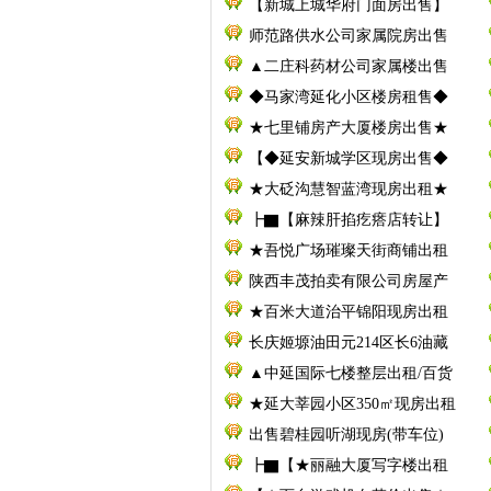
【新城上城华府门面房出售】
师范路供水公司家属院房出售
▲二庄科药材公司家属楼出售
◆马家湾延化小区楼房租售◆
★七里铺房产大厦楼房出售★
【◆延安新城学区现房出售◆
★大砭沟慧智蓝湾现房出租★
┣▇【麻辣肝掐疙瘩店转让】
★吾悦广场璀璨天街商铺出租
陕西丰茂拍卖有限公司房屋产
★百米大道治平锦阳现房出租
长庆姬塬油田元214区长6油藏
▲中延国际七楼整层出租/百货
★延大莘园小区350㎡现房出租
出售碧桂园听湖现房(带车位)
┣▇【★丽融大厦写字楼出租