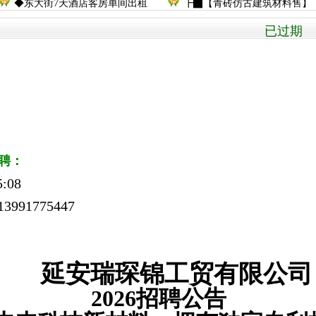
◆东大街7天酒店客房单间出租
┣▇【青砖仿古建筑材料售】
已过期 被
聘：
:08
3991775447
延安瑞
琛锦工贸有限公司
2026招聘公告