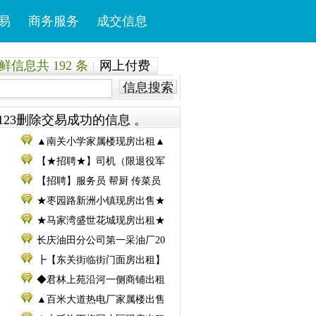
易
商务服务
成交信息
信息共 192 条
网上付费
信息搜索
123删除交易成功的信息 。
▲南关小学家属楼现房出租▲
【★招聘★】司机（限退役军
【招聘】服务员 帮厨 传菜员
★枣园路新洲小镇现房出售★
★马家湾盛世花城现房出租★
长庆油田分公司第一采油厂20
┣【东关街临街门面房出租】
◆君林上苑沿河一侧商铺出租
▲百米大道热电厂家属楼出售