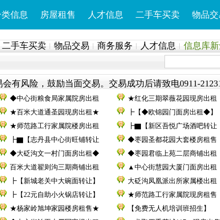
分类信息
房屋租售
人才信息
二手车买卖
物品交
二手车买卖
物品交易
商务服务
人才信息
信息库新鲜
会有风险，鼓励当面交易。交易成功后请致电0911-2123
◆中心街粮食局家属院房出租
★红化三期翠薇花园现房出租
★百米大道通圣园现房出租★
┣【◆欧锦园门面房出租◆】
★师范路工行家属院楼房出租
┣▇【新区吾悦广场酒吧转让
┣▇【志丹县中心街旺铺转让
◆枣园圣都花园大套楼房租售
◆大砭沟文一村门面房出租◆
◆枣园君临上苑二层商铺出租
百米大道翟则沟三期商铺出租
▲中心街慧园大厦门面房出租
┣【新城老关中大碗面转让】
大砭沟凤凰派出所家属楼出租
┣【22元自助小火锅店转让】
★师范路工行家属院现房租售
★杨家岭旭坤家园楼房租售★
【免费无人机培训班招生】