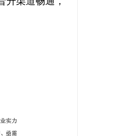
晋升渠道畅通，