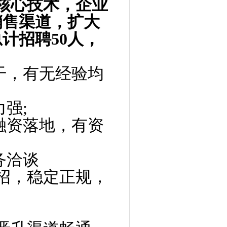
核心技术，企业
销售渠道，扩大
计招聘50人，
干，有无经验均
强;
融资落地，有资
务洽谈
招，稳定正规，