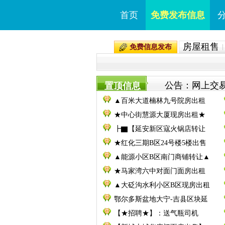
首页
免费发布信息
房屋租售
免费信息发布
公告：网上交易
置顶信息
▲百米大道楠林九号院房出租
★中心街慧源大厦现房出租★
┣▇【延安新区寇火锅店转让
★红化三期B区24号楼5楼出售
▲能源小区B区南门商铺转让▲
★马家湾六中对面门面房出租
▲大砭沟水利小区B区现房出租
鄂尔多斯盆地大宁-吉县区块延
【★招聘★】：送气瓶司机