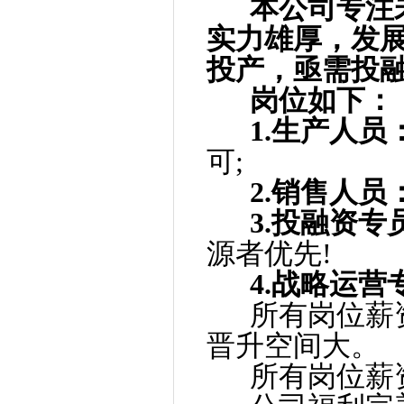
本公司专注
实力
雄厚，发
投产，亟需投融
岗位如下：
1.生产人员
可;
2.销售人员
3.投融资专
源者
优先!
4.战略运营
所有岗位薪
晋升
空间大。
所有岗位薪