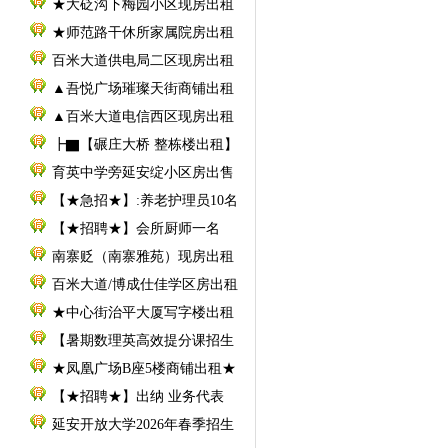
售
★大砭沟下梅园小区现房出租
★师范路干休所家属院房出租
百米大道供电局二区现房出租
▲吾悦广场璀璨天街商铺出租
▲百米大道电信西区现房出租
┣▇【碾庄大桥 整栋楼出租】
育英中学旁延安绽小区房出售
【★急招★】:养老护理员10名
【★招聘★】会所厨师一名
南寨贬（南寨雅苑）现房出租
百米大道/博成仕佳学区房出租
★中心街治平大厦写字楼出租
【暑期数理英高效提分课招生
★凤凰广场B座5楼商铺出租★
【★招聘★】出纳 业务代表
延安开放大学2026年春季招生