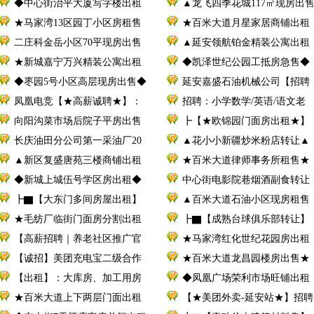
◆中心街治平大厦写字楼出租
▲龙飞四季花城117㎡现房出
★马家湾13区园丁小区房租售
★百米大道月星家居商铺出租
二庄科金岳小区70平现房出售
▲延安领航铂金精装公寓出租
★新城嘉宁万兴精装公寓出租
◆凯泽世纪公园工抵房急售◆
◆枣园5号小区高层现房出售◆
延安嘉盛石油机械公司【招聘
凤凰电竞【★高薪诚聘★】：
招聘：小学数学/英语/语文老
向阳沟菜市场后院子平房出售
┣【★欧锦园门面房出租★】
长庆油田分公司第一采油厂20
▲花小小新疆炒米粉店转让▲
▲新区复盛唐苑三楼商铺出租
★百米大道律师事务所租售★
◆新城上城伍号学区房出租◆
中心街电影院巷烟酒副食转让
┣▇【大东门多间房屋出租】
▲百米大道石油小区现房租售
★毛纺厂临街门面房分割出租
┣▇【成熟台球俱乐部转让】
【高薪招聘｜养老社区推广官
★马家湾红化世纪花园房出租
【诚招】美团充电宝二级合作
★百米大道龙昌园楼房出售★
【出租】：大库房、加工用房
◆凤凰广场荣利市场旺铺出租
★百米大道上下两层门面出租
【★美团外卖-延安站★】招聘