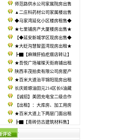
师范路供水公司家属院房出售
▲二庄科药材公司家属楼出售
◆马家湾延化小区楼房租售◆
★七里铺房产大厦楼房出售★
【◆延安新城学区现房出售◆
★大砭沟慧智蓝湾现房出租★
┣▇【麻辣肝掐疙瘩店转让】
★吾悦广场璀璨天街商铺出租
陕西丰茂拍卖有限公司房屋产
★百米大道治平锦阳现房出租
长庆姬塬油田元214区长6油藏
【诚招】美团充电宝二级合作
【出租】：大库房、加工用房
★百米大道上下两层门面出租
┣▇【青砖仿古建筑材料售】
新评论