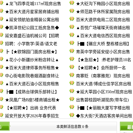
▲龙飞四季花城117㎡现房出售
★大砭沟下梅园小区现房出租
★百米大道月星家居商铺出租
★师范路干休所家属院房出租
▲延安领航铂金精装公寓出租
百米大道供电局二区现房出租
◆凯泽世纪公园工抵房急售◆
▲吾悦广场璀璨天街商铺出租
延安嘉盛石油机械公司【招聘
▲百米大道电信西区现房出租
招聘：小学数学/英语/语文老
┣▇【碾庄大桥 整栋楼出租】
┣【★欧锦园门面房出租★】
育英中学旁延安绽小区房出售
▲花小小新疆炒米粉店转让▲
【★急招★】:养老护理员10名
★百米大道律师事务所租售★
【★招聘★】会所厨师一名
中心街电影院巷烟酒副食转让
南寨贬（南寨雅苑）现房出租
▲百米大道石油小区现房租售
百米大道/博成仕佳学区房出租
┣▇【成熟台球俱乐部转让】
★延大莘园小区350㎡现房出租
★凤凰广场B座5楼商铺出租★
出售碧桂园听湖现房(带车位)
【★招聘★】出纳 业务代表
┣▇【★丽融大厦写字楼出租
延安开放大学2026年春季招生
◆东大街7天酒店客房单间出租
本类鲜活信息数 0 条
/
最