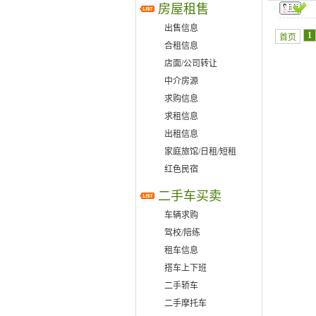
房屋租售
出售信息
1
首页
合租信息
店面/公司转让
中介房源
求购信息
求租信息
出租信息
家庭旅馆/日租/短租
红色民宿
二手车买卖
车辆求购
驾校/陪练
租车信息
搭车上下班
二手轿车
二手摩托车