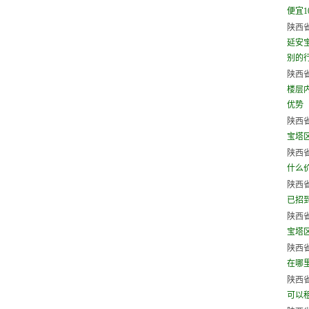
便宜1
陕西省
延安
别的行
陕西省
楼层
优势
陕西省
宝塔
陕西省
什么
陕西省
已招
陕西省
宝塔
陕西省
在哪
陕西省
可以