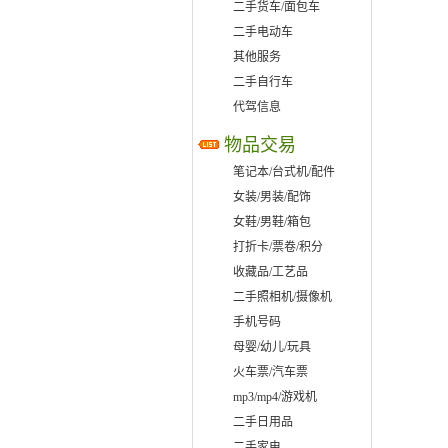
二手货车/面包车
二手电动车
其他服务
二手自行车
代驾信息
物品交易
笔记本/台式机/配件
女装/男装/配饰
女鞋/男鞋/箱包
打折卡/票卷/积分
收藏品/工艺品
二手照相机/摄像机
手机号码
母婴/幼儿/玩具
火车票/汽车票
mp3/mp4/游戏机
二手日用品
二手家电