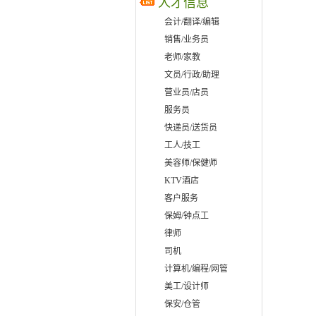
人才信息
会计/翻译/编辑
销售/业务员
老师/家教
文员/行政/助理
营业员/店员
服务员
快递员/送货员
工人/技工
美容师/保健师
KTV酒店
客户服务
保姆/钟点工
律师
司机
计算机/编程/网管
美工/设计师
保安/仓管