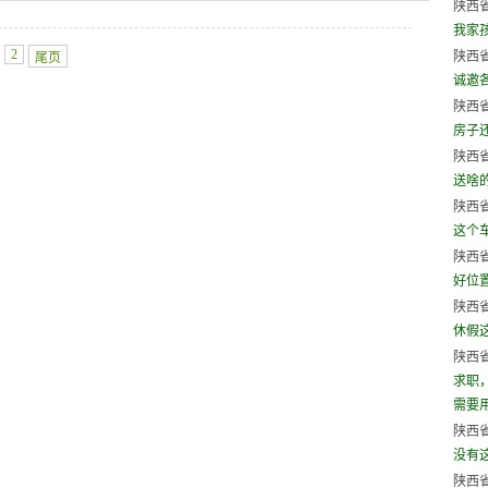
陕西省
我家
2
陕西省
尾页
诚邀
陕西省
房子
陕西省
送啥
陕西省
这个
陕西省
好位
陕西省
休假
陕西省
求职
需要用人
陕西省
没有
陕西省