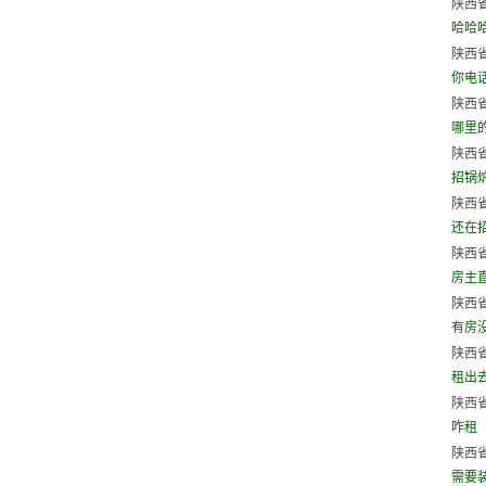
陕西省
哈哈
陕西省
你电
陕西省
哪里
陕西省
招锅炉
陕西省
还在
陕西省
房主直
陕西省
有房
陕西省
租出
陕西省
咋租
陕西省
需要