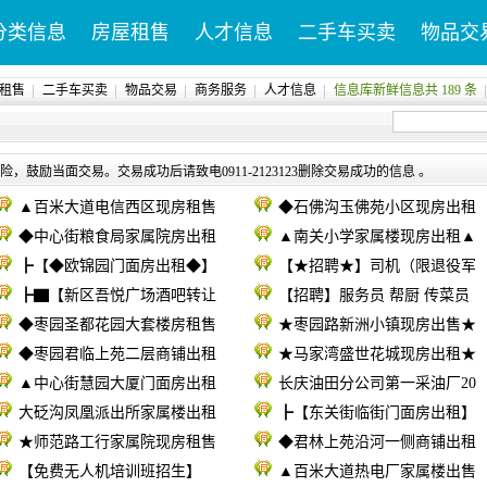
分类信息
房屋租售
人才信息
二手车买卖
物品交
租售
二手车买卖
物品交易
商务服务
人才信息
信息库新鲜信息共 189 条
，鼓励当面交易。交易成功后请致电0911-2123123删除交易成功的信息 。
▲百米大道电信西区现房租售
◆石佛沟玉佛苑小区现房出租
◆中心街粮食局家属院房出租
▲南关小学家属楼现房出租▲
┣【◆欧锦园门面房出租◆】
【★招聘★】司机（限退役军
┣▇【新区吾悦广场酒吧转让
【招聘】服务员 帮厨 传菜员
◆枣园圣都花园大套楼房租售
★枣园路新洲小镇现房出售★
◆枣园君临上苑二层商铺出租
★马家湾盛世花城现房出租★
▲中心街慧园大厦门面房出租
长庆油田分公司第一采油厂20
大砭沟凤凰派出所家属楼出租
┣【东关街临街门面房出租】
★师范路工行家属院现房租售
◆君林上苑沿河一侧商铺出租
【免费无人机培训班招生】
▲百米大道热电厂家属楼出售