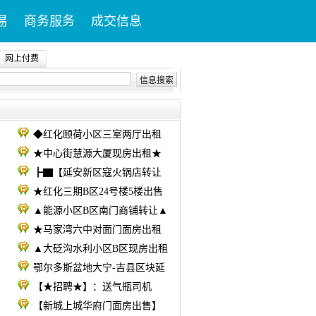
易
商务服务
成交信息
网上付费
信息搜索
◆红化颐荷小区三室两厅出租
★中心街慧源大厦现房出租★
┣▇【延安新区寇火锅店转让
★红化三期B区24号楼5楼出售
▲能源小区B区南门商铺转让▲
★马家湾六中对面门面房出租
▲大砭沟水利小区B区现房出租
鄂尔多斯盆地大宁-吉县区块延
【★招聘★】：送气瓶司机
【新城上城华府门面房出售】