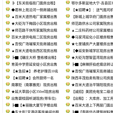
┣【东关街临街门面房出租】
鄂尔多斯盆地大宁-吉县区
◆君林上苑沿河一侧商铺出租
【★招聘★】：送气瓶司
▲百米大道热电厂家属楼出售
【新城上城华府门面房出
★大砭沟下梅园小区现房出租
师范路供水公司家属院房
★师范路干休所家属院房出租
▲二庄科药材公司家属楼
百米大道供电局二区现房出租
◆马家湾延化小区楼房租
▲吾悦广场璀璨天街商铺出租
★七里铺房产大厦楼房出
▲百米大道电信西区现房出租
【◆延安新城学区现房出
┣▇【碾庄大桥 整栋楼出租】
★大砭沟慧智蓝湾现房出
育英中学旁延安绽小区房出售
┣▇【麻辣肝掐疙瘩店转
【★急招★】:养老护理员10名
★吾悦广场璀璨天街商铺
【★招聘★】会所厨师一名
陕西丰茂拍卖有限公司房
南寨贬（南寨雅苑）现房出租
★百米大道治平锦阳现房
★延大莘园小区350㎡现房出租
【诚招】美团充电宝二级
出售碧桂园听湖现房(带车位)
【出租】：大库房、加工
┣▇【★丽融大厦写字楼出租
★百米大道上下两层门面
◆东大街7天酒店客房单间出租
┣▇【青砖仿古建筑材料