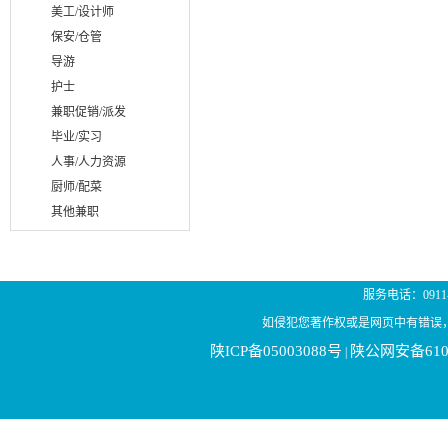
美工/设计师
保安/仓管
导游
护士
兼职促销/派发
毕业/实习
人事/人力资源
厨师/配菜
其他兼职
服务电话：0911-21
如侵犯您著作权或是网页中有错误
陕ICP备05003088号
陕公网安备6106
|