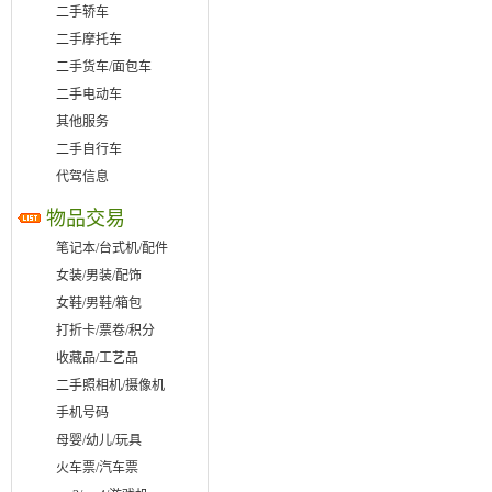
二手轿车
二手摩托车
二手货车/面包车
二手电动车
其他服务
二手自行车
代驾信息
物品交易
笔记本/台式机/配件
女装/男装/配饰
女鞋/男鞋/箱包
打折卡/票卷/积分
收藏品/工艺品
二手照相机/摄像机
手机号码
母婴/幼儿/玩具
火车票/汽车票