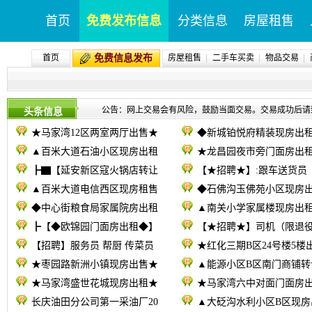
首页
免费发布信息
分类信息
房屋租售
首页
免费信息发布
房屋租售
二手车买卖
物品交易
公告：网上交易会有风险，鼓励当面交易。交易成功后请致电09
头条信息
★马家湾12区两室两厅出售★
◆新城铂悦府精装现房出
▲百米大道石油小区现房出租
★龙昌园夜市旁门面房出
┣▇【延安新区寇火锅店转让
【★招聘★】:跟车送货员
▲百米大道电信西区现房租售
◆石佛沟玉佛苑小区现房
◆中心街粮食局家属院房出租
▲南关小学家属楼现房出
┣【◆欧锦园门面房出租◆】
【★招聘★】司机（限退
【招聘】服务员 帮厨 传菜员
★红化三期B区24号楼5楼
★枣园路新洲小镇现房出售★
▲能源小区B区南门商铺转
★马家湾盛世花城现房出租★
★马家湾六中对面门面房
长庆油田分公司第一采油厂20
▲大砭沟水利小区B区现房