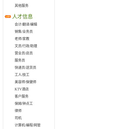
其他服务
人才信息
会计/翻译/编辑
销售/业务员
老师/家教
文员/行政/助理
营业员/店员
服务员
快递员/送货员
工人/技工
美容师/保健师
KTV酒店
客户服务
保姆/钟点工
律师
司机
计算机/编程/网管