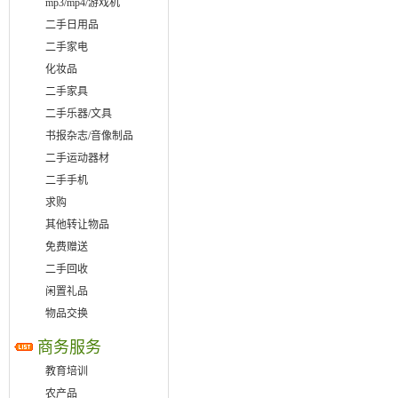
mp3/mp4/游戏机
二手日用品
二手家电
化妆品
二手家具
二手乐器/文具
书报杂志/音像制品
二手运动器材
二手手机
求购
其他转让物品
免费赠送
二手回收
闲置礼品
物品交换
商务服务
教育培训
农产品