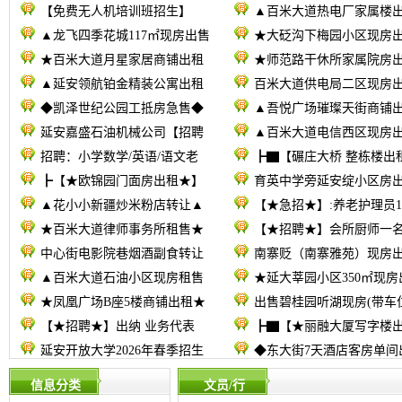
【免费无人机培训班招生】
▲百米大道热电厂家属楼
▲龙飞四季花城117㎡现房出售
★大砭沟下梅园小区现房
★百米大道月星家居商铺出租
★师范路干休所家属院房
▲延安领航铂金精装公寓出租
百米大道供电局二区现房
◆凯泽世纪公园工抵房急售◆
▲吾悦广场璀璨天街商铺
延安嘉盛石油机械公司【招聘
▲百米大道电信西区现房
招聘：小学数学/英语/语文老
┣▇【碾庄大桥 整栋楼出
┣【★欧锦园门面房出租★】
育英中学旁延安绽小区房
▲花小小新疆炒米粉店转让▲
【★急招★】:养老护理员1
★百米大道律师事务所租售★
【★招聘★】会所厨师一
中心街电影院巷烟酒副食转让
南寨贬（南寨雅苑）现房
▲百米大道石油小区现房租售
★延大莘园小区350㎡现房
★凤凰广场B座5楼商铺出租★
出售碧桂园听湖现房(带车
【★招聘★】出纳 业务代表
┣▇【★丽融大厦写字楼
延安开放大学2026年春季招生
◆东大街7天酒店客房单间
信息分类
文员/行