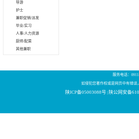
导游
护士
兼职促销/派发
毕业/实习
人事/人力资源
厨师/配菜
其他兼职
服务电话：0911-21
如侵犯您著作权或是网页中有错误
陕ICP备05003088号
陕公网安备6106
|