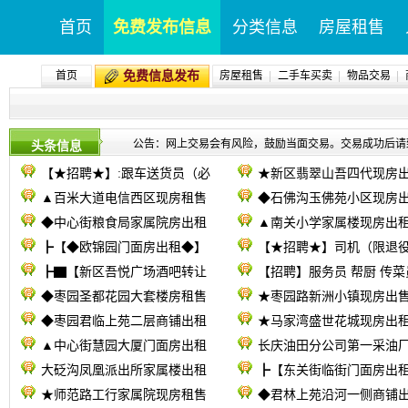
首页
免费发布信息
分类信息
房屋租售
首页
免费信息发布
房屋租售
二手车买卖
物品交易
公告：网上交易会有风险，鼓励当面交易。交易成功后请致电09
头条信息
【★招聘★】:跟车送货员（必
★新区翡翠山吾四代现房
▲百米大道电信西区现房租售
◆石佛沟玉佛苑小区现房
◆中心街粮食局家属院房出租
▲南关小学家属楼现房出
┣【◆欧锦园门面房出租◆】
【★招聘★】司机（限退
┣▇【新区吾悦广场酒吧转让
【招聘】服务员 帮厨 传菜
◆枣园圣都花园大套楼房租售
★枣园路新洲小镇现房出
◆枣园君临上苑二层商铺出租
★马家湾盛世花城现房出
▲中心街慧园大厦门面房出租
长庆油田分公司第一采油厂
大砭沟凤凰派出所家属楼出租
┣【东关街临街门面房出
★师范路工行家属院现房租售
◆君林上苑沿河一侧商铺