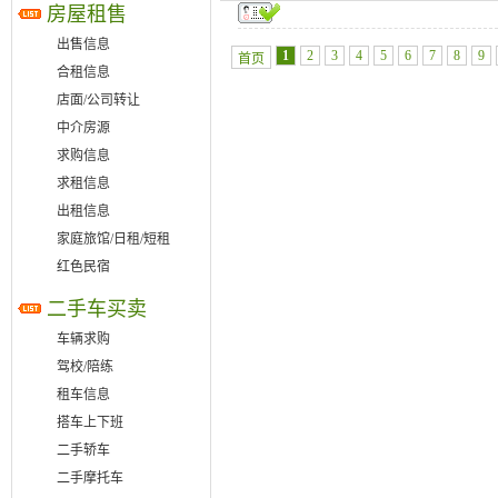
房屋租售
出售信息
1
2
3
4
5
6
7
8
9
首页
合租信息
店面/公司转让
中介房源
求购信息
求租信息
出租信息
家庭旅馆/日租/短租
红色民宿
二手车买卖
车辆求购
驾校/陪练
租车信息
搭车上下班
二手轿车
二手摩托车