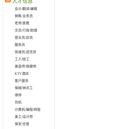
人才信息
会计/翻译/编辑
销售/业务员
老师/家教
文员/行政/助理
营业员/店员
服务员
快递员/送货员
工人/技工
美容师/保健师
KTV酒店
客户服务
保姆/钟点工
律师
司机
计算机/编程/网管
美工/设计师
保安/仓管