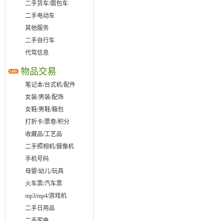
二手货车/面包车
二手电动车
其他服务
二手自行车
代驾信息
物品交易
笔记本/台式机/配件
女装/男装/配饰
女鞋/男鞋/箱包
打折卡/票卷/积分
收藏品/工艺品
二手照相机/摄像机
手机号码
母婴/幼儿/玩具
火车票/汽车票
mp3/mp4/游戏机
二手日用品
二手家电