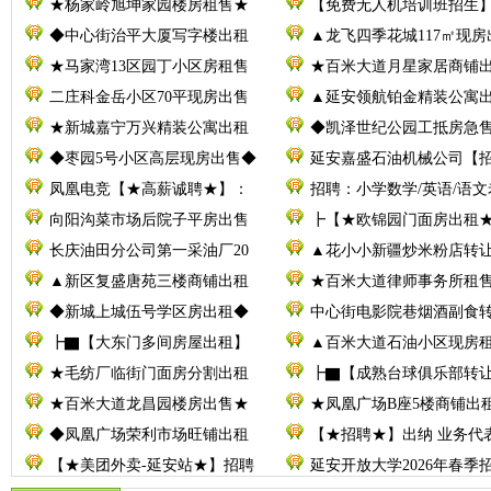
★杨家岭旭坤家园楼房租售★
【免费无人机培训班招生
◆中心街治平大厦写字楼出租
▲龙飞四季花城117㎡现房
★马家湾13区园丁小区房租售
★百米大道月星家居商铺
二庄科金岳小区70平现房出售
▲延安领航铂金精装公寓
★新城嘉宁万兴精装公寓出租
◆凯泽世纪公园工抵房急
◆枣园5号小区高层现房出售◆
延安嘉盛石油机械公司【
凤凰电竞【★高薪诚聘★】：
招聘：小学数学/英语/语文
向阳沟菜市场后院子平房出售
┣【★欧锦园门面房出租
长庆油田分公司第一采油厂20
▲花小小新疆炒米粉店转
▲新区复盛唐苑三楼商铺出租
★百米大道律师事务所租
◆新城上城伍号学区房出租◆
中心街电影院巷烟酒副食
┣▇【大东门多间房屋出租】
▲百米大道石油小区现房
★毛纺厂临街门面房分割出租
┣▇【成熟台球俱乐部转
★百米大道龙昌园楼房出售★
★凤凰广场B座5楼商铺出
◆凤凰广场荣利市场旺铺出租
【★招聘★】出纳 业务代
【★美团外卖-延安站★】招聘
延安开放大学2026年春季