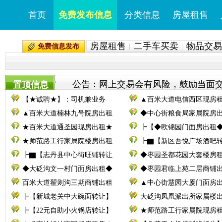
首页
免费发布信息
分类信息
房屋租售
房屋租售
二手车买卖
物品交易
免费信息发布
公告：网上交易会有风险，鼓励当面交易。
置顶信息
【★诚聘★】：司机兼业务
▲百米大道电信西区现房
▲百米大道楠林九号院房出租
◆中心街粮食局家属院房
★百米大道通圣园现房出租★
┣【◆欧锦园门面房出租
★师范路工行家属院楼房出租
┣▇【新区吾悦广场酒吧
┣▇【志丹县中心街旺铺转让
◆枣园圣都花园大套楼房
◆大砭沟文一村门面房出租◆
◆枣园君临上苑二层商铺
百米大道翟则沟三期商铺出租
▲中心街慧园大厦门面房
┣【新城老关中大碗面转让】
大砭沟凤凰派出所家属楼
┣【22元自助小火锅店转让】
★师范路工行家属院现房