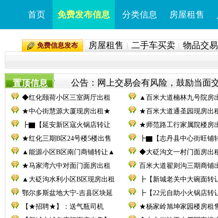
首页
免费发布信息
分类信息
房屋租售
房屋租售
二手车买卖
物品交易
免费信息发布
公告：网上交易会有风险，鼓励当面交易。
置顶信息
◆红化颐荷小区三室两厅出租
▲百米大道楠林九号院房
★中心街慧源大厦现房出租★
★百米大道通圣园现房出
┣▇【延安新区寇火锅店转让
★师范路工行家属院楼房
★红化三期B区24号楼5楼出售
┣▇【志丹县中心街旺铺
▲能源小区B区南门商铺转让▲
◆大砭沟文一村门面房出
★马家湾六中对面门面房出租
百米大道翟则沟三期商铺
▲大砭沟水利小区B区现房出租
┣【新城老关中大碗面转
鄂尔多斯盆地大宁-吉县区块延
┣【22元自助小火锅店转
【★招聘★】：送气瓶司机
★杨家岭旭坤家园楼房租