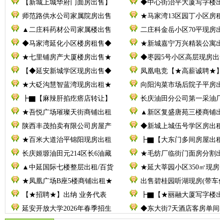
【新城上城华府门面房出售】
◆中心街治平大厦写字楼
师范路供水公司家属院房出售
★马家湾13区园丁小区房
▲二庄科药材公司家属楼出售
二庄科金岳小区70平现房
◆马家湾延化小区楼房租售◆
★新城嘉宁万兴精装公寓
★七里铺房产大厦楼房出售★
◆枣园5号小区高层现房出
【◆延安新城学区现房出售◆
凤凰电竞【★高薪诚聘★
★大砭沟慧智蓝湾现房出租★
向阳沟菜市场后院子平房
┣▇【麻辣肝掐疙瘩店转让】
长庆油田分公司第一采油厂
★吾悦广场璀璨天街商铺出租
▲新区复盛唐苑三楼商铺
陕西丰茂拍卖有限公司房屋产
◆新城上城伍号学区房出
★百米大道治平锦阳现房出租
┣▇【大东门多间房屋出
长庆姬塬油田元214区长6油藏
★毛纺厂临街门面房分割
▲中延国际七楼整层出租/百货
★延大莘园小区350㎡现
★凤凰广场B座5楼商铺出租★
出售碧桂园听湖现房(带车
【★招聘★】出纳 业务代表
┣▇【★丽融大厦写字楼
延安开放大学2026年春季招生
◆东大街7天酒店客房单间