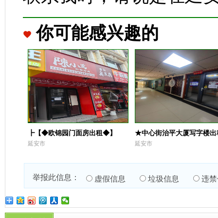
你可能感兴趣的
┣【◆欧锦园门面房出租◆】
★中心街治平大厦写字楼出
延安市
延安市
举报此信息：
虚假信息
垃圾信息
违禁