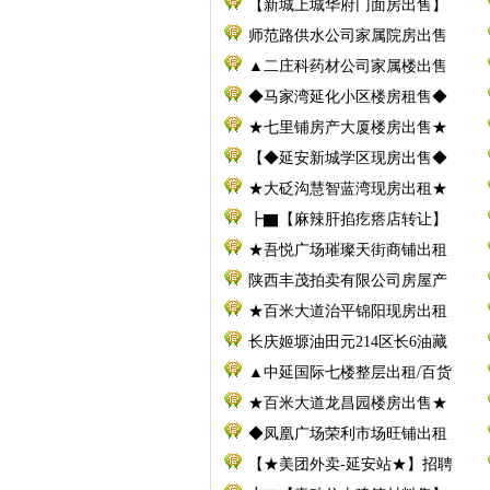
【新城上城华府门面房出售】
师范路供水公司家属院房出售
▲二庄科药材公司家属楼出售
◆马家湾延化小区楼房租售◆
★七里铺房产大厦楼房出售★
【◆延安新城学区现房出售◆
★大砭沟慧智蓝湾现房出租★
┣▇【麻辣肝掐疙瘩店转让】
★吾悦广场璀璨天街商铺出租
陕西丰茂拍卖有限公司房屋产
★百米大道治平锦阳现房出租
长庆姬塬油田元214区长6油藏
▲中延国际七楼整层出租/百货
★百米大道龙昌园楼房出售★
◆凤凰广场荣利市场旺铺出租
【★美团外卖-延安站★】招聘