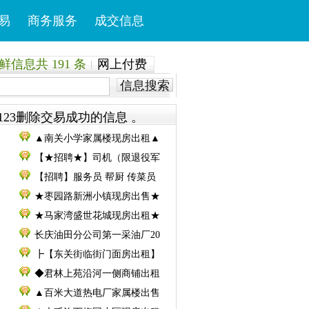
易
商务服务
成交信息
信息共 191 条
网上付费
信息搜索
123删除交易成功的信息 。
▲南关小学家属楼现房出租▲
【★招聘★】司机（限退役军
【招聘】服务员 帮厨 传菜员
★枣园路新洲小镇现房出售★
★马家湾盛世花城现房出租★
长庆油田分公司第一采油厂20
┣【东关街临街门面房出租】
◆君林上苑沿河一侧商铺出租
▲百米大道热电厂家属楼出售