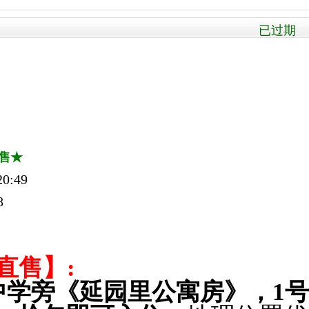
已过期 被
售★
0:49
8
直售】:
中学旁《延园里公寓房》，
1