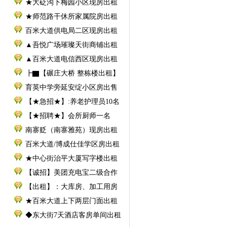
★大砭沟下梅园小区现房出租
★师范路干休所家属院房出租
百米大道供电局二区现房出租
▲吾悦广场璀璨天街商铺出租
▲百米大道电信西区现房出租
┣▇【碾庄大桥 整栋楼出租】
育英中学旁延安绽小区房出售
【★急招★】:养老护理员10名
【★招聘★】会所厨师一名
南寨贬（南寨雅苑）现房出租
百米大道/博成仕佳学区房出租
★中心街治平大厦写字楼出租
【诚招】美团充电宝二级合作
【出租】：大库房、加工用房
★百米大道上下两层门面出租
◆东大街7天酒店客房单间出租