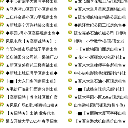
◆中心街治平大厦写字楼出租
▲龙飞四季花城117㎡现房出售
★马家湾13区园丁小区房租售
★百米大道月星家居商铺出租
二庄科金岳小区70平现房出售
▲延安领航铂金精装公寓出租
★新城嘉宁万兴精装公寓出租
◆凯泽世纪公园工抵房急售◆
◆枣园5号小区高层现房出售◆
延安嘉盛石油机械公司【招聘
凤凰电竞【★高薪诚聘★】：
招聘：小学数学/英语/语文老
向阳沟菜市场后院子平房出售
┣【★欧锦园门面房出租★】
长庆油田分公司第一采油厂20
▲花小小新疆炒米粉店转让▲
▲新区复盛唐苑三楼商铺出租
★百米大道律师事务所租售★
◆新城上城伍号学区房出租◆
中心街电影院巷烟酒副食转让
┣▇【大东门多间房屋出租】
▲百米大道石油小区现房租售
★毛纺厂临街门面房分割出租
┣▇【成熟台球俱乐部转让】
【高薪招聘｜养老社区推广官
★延大莘园小区350㎡现房出租
★凤凰广场B座5楼商铺出租★
出售碧桂园听湖现房(带车位)
【★招聘★】出纳 业务代表
┣▇【★丽融大厦写字楼出租
延安开放大学2026年春季招生
【★百台游戏机白菜价出售★