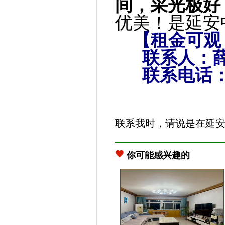
间，
采光极好
优美！
是延安
【租金可观
联系人：薛
联系电话
联系我时，请说是在延
你可能感兴趣的