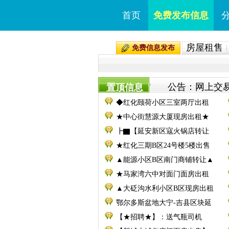
首页
免费发布信息
房屋租售
免费信息发布
公告：网上交易
置顶信息
◆红化颐荷小区三室两厅出租
★中心街慧源大厦现房出租★
┣▇【延安新区寇火锅店转让
★红化三期B区24号楼5楼出售
▲能源小区B区南门商铺转让▲
★马家湾六中对面门面房出租
▲大砭沟水利小区B区现房出租
鄂尔多斯盆地大宁-吉县区块延
【★招聘★】：送气瓶司机