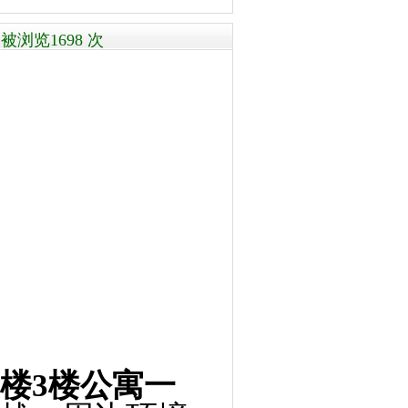
浏览1698 次
号楼3楼公寓一