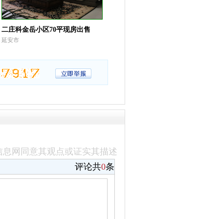
二庄科金岳小区70平现房出售
延安市
信息网同意其观点或证实其描述
评论共
0
条