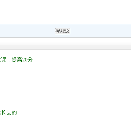
课，提高20分
！
延长县的