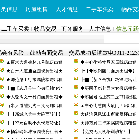
分类信息
房屋租售
人才信息
二手车买卖
物品交
二手车买卖
物品交易
商务服务
人才信息
信息库新鲜
会有风险，鼓励当面交易。交易成功后请致电0911-2123
▲百米大道楠林九号院房出租
◆中心街粮食局家属院房出租
★百米大道通圣园现房出租★
┣【◆欧锦园门面房出租◆】
★师范路工行家属院楼房出租
┣▇【新区吾悦广场酒吧转让
┣▇【志丹县中心街旺铺转让
◆枣园圣都花园大套楼房租售
◆大砭沟文一村门面房出租◆
◆枣园君临上苑二层商铺出租
百米大道翟则沟三期商铺出租
▲中心街慧园大厦门面房出租
┣【新城老关中大碗面转让】
大砭沟凤凰派出所家属楼出租
┣【22元自助小火锅店转让】
★师范路工行家属院现房租售
★杨家岭旭坤家园楼房租售★
【免费无人机培训班招生】