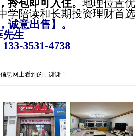
，拎包即可入住。
地理位置优
中学陪读
和长期投资理财首
，诚意出售】。
先生
：
133-3531-4738
安信息网上看到的，谢谢！